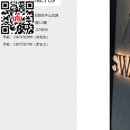
地址：湖南省衡阳市石鼓区中山北路
79号雁北大厦3-4号门面1-2楼
电话：0734-8469338 2579979
手机：15874782999（何先生）
手机：13875781798（罗女士）