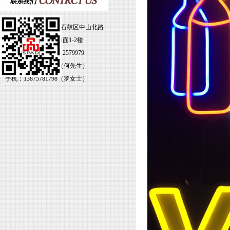
地址：湖南省衡阳市石鼓区中山北路
79号雁北大厦3-4号门面1-2楼
电话：0734-8469338 2579979
手机：15874782999（何先生）
手机：13875781798（罗女士）