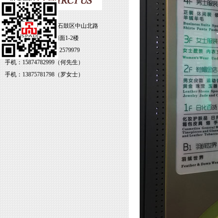
地址：湖南省衡阳市石鼓区中山北路
79号雁北大厦3-4号门面1-2楼
电话：0734-8469338 2579979
手机：15874782999（何先生）
手机：13875781798（罗女士）