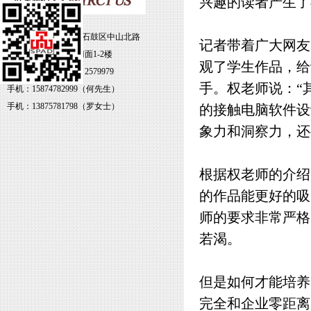
兴趣的读者产生了
地址：湖南省衡阳市石鼓区中山北路
记者带着广大网友
79号雁北大厦3-4号门面1-2楼
观了学生作品，给
电话：0734-8469338 2579979
手。权老师说：“
手机：15874782999（何先生）
手机：13875781798（罗女士）
的接触电脑软件设
象力和洞察力，还
根据权老师的介绍
的作品能更好的吸
师的要求非常严格
若渴。
但是如何才能培养
完全和企业零距离